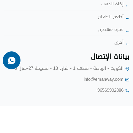
زكاة الذهب
أطعم الطعا
عمرة مهتدي
أخرى
بيانات الإتصا
الكويت - الروضة - قطعه 1 - شارع 13 - قسيمة 27-منزل 5
info@emanway.com
+96569902886
جميع الحقوق محفوظه @ 2024 -
برة طريق الإيمان