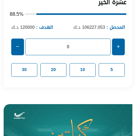
عشرة الخير
88.5%
المحصل :
106227.053 د.ك
الهدف :
120000 د.ك
30
20
10
5