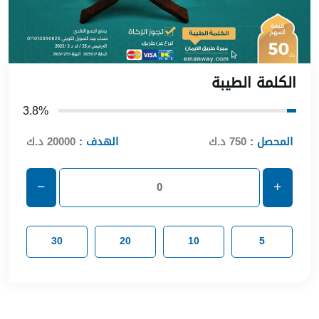
الكلمة الطيبة
3.8%
المحصل :
750 د.ك
الهدف :
20000 د.ك
30
20
10
5