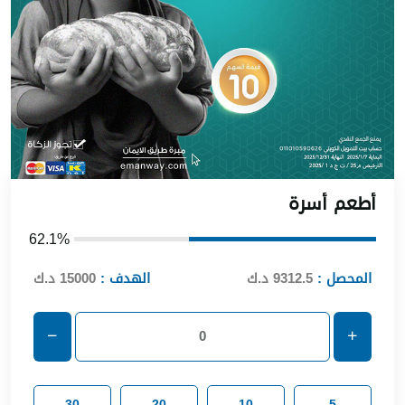
أطعم أسرة
62.1%
المحصل :
9312.5 د.ك
الهدف :
15000 د.ك
30
20
10
5