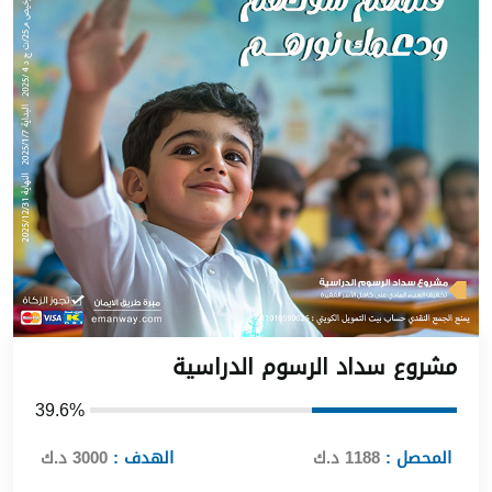
شروع سداد الرسوم الدراسية
39.6%
المحصل :
1188 د.ك
الهدف :
3000 د.ك