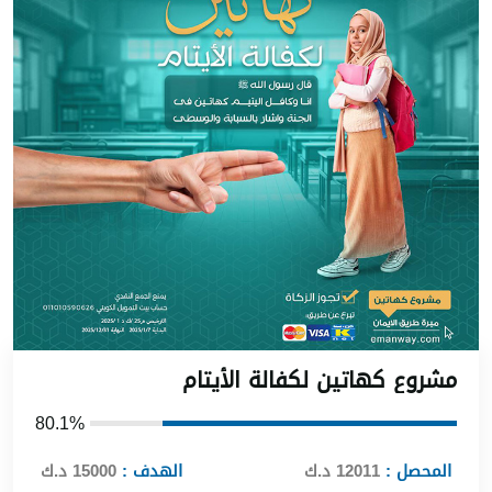
شروع كهاتين لكفالة الأيتا
80.1%
المحصل :
12011 د.ك
الهدف :
15000 د.ك