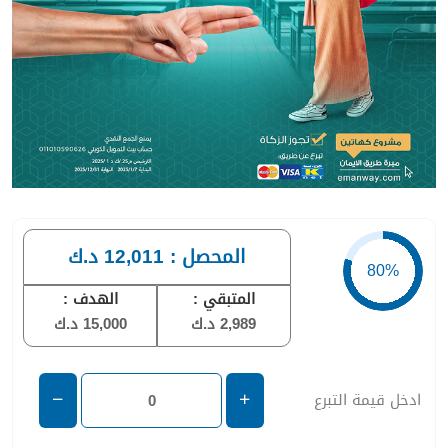
المحصل :
12,011 د.ك
المتبقي :
الهدف :
2,989 د.ك
15,000 د.ك
ادخل قيمة التبرع