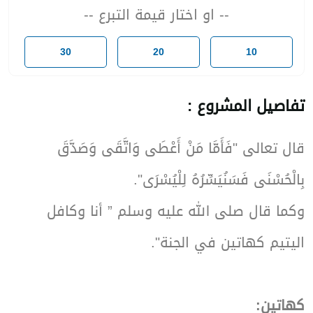
-- او اختار قيمة التبرع --
30
20
10
تفاصيل المشروع :
قال تعالى "فَأَمَّا مَنْ أَعْطَى وَاتَّقَى وَصَدَّقَ
بِالْحُسْنَى فَسَنُيَسِّرُهُ لِلْيُسْرَى".
وكما قال صلى الله عليه وسلم ” أنا وكاف
اليتيم كهاتين في الجنة".
كهاتين: