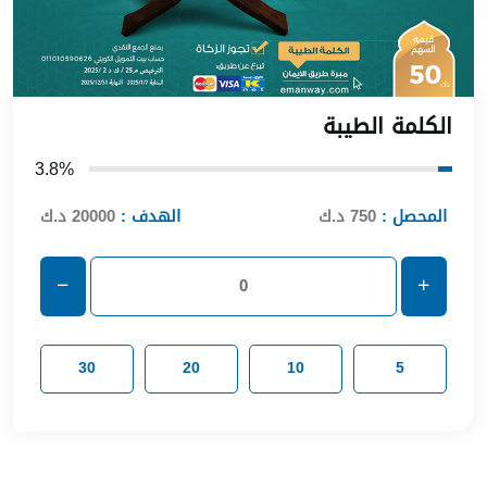
الكلمة الطيبة
3.8%
المحصل :
750 د.ك
الهدف :
20000 د.ك
30
20
10
5