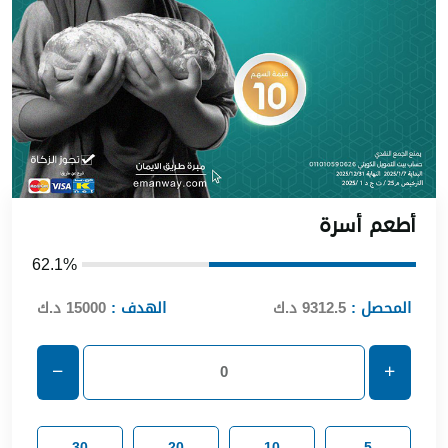
أطعم أسرة
62.1%
المحصل :
9312.5 د.ك
الهدف :
15000 د.ك
30
20
10
5