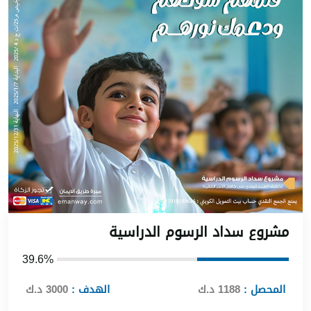
شروع سداد الرسوم الدراسية
39.6%
المحصل :
1188 د.ك
الهدف :
3000 د.ك