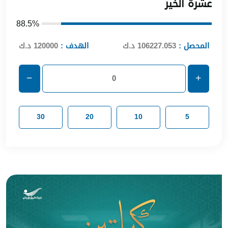
عشرة الخير
88.5%
المحصل :
106227.053 د.ك
الهدف :
120000 د.ك
30
20
10
5