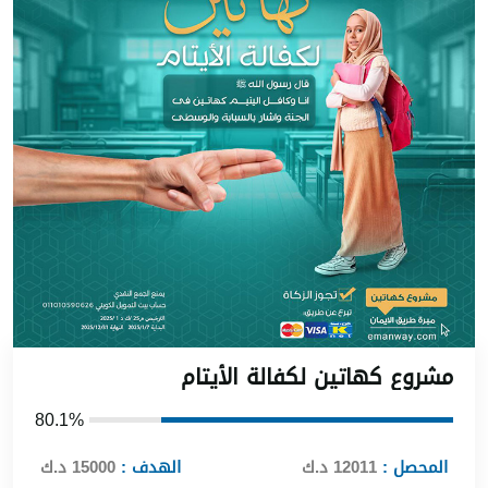
شروع كهاتين لكفالة الأيتا
80.1%
المحصل :
12011 د.ك
الهدف :
15000 د.ك