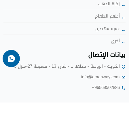
زكاة الذهب
أطعم الطعا
عمرة مهتدي
أخرى
بيانات الإتصا
الكويت - الروضة - قطعه 1 - شارع 13 - قسيمة 27-منزل 5
info@emanway.com
+96569902886
جميع الحقوق محفوظه @ 2024 -
برة طريق الإيمان